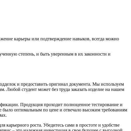
ижение карьеры или подтверждение навыков, всегда можно
ченную степень, и быть уверенным в их законности и
подделок и предоставить оригинал документа. Мы используем
. Любой студент может без труда заказать изделие на нашем
сификации. Продукция проходит полноценное тестирование и
ие было оптимальным по цене и отвечало высоким требованиям
мах.
ля карьерного роста. Убедитесь сами в простоте и удобстве
ервис – это надежная инвестиция в свое будущее с выгодной