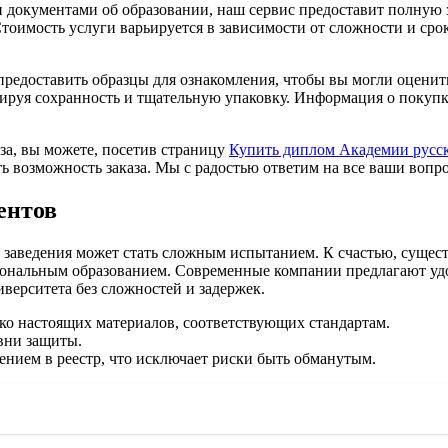
и документами об образовании, наш сервис предоставит полную
имость услуги варьируется в зависимости от сложности и сроко
предоставить образцы для ознакомления, чтобы вы могли оцени
нтируя сохранность и тщательную упаковку. Информация о покуп
уза, вы можете, посетив страницу
Купить диплом Академии русск
 возможность заказа. Мы с радостью ответим на все ваши вопр
ентов
 заведения может стать сложным испытанием. К счастью, сущес
нальным образованием. Современные компании предлагают удоб
верситета без сложностей и задержек.
ько настоящих материалов, соответствующих стандартам.
вни защиты.
ением в реестр, что исключает риски быть обманутым.