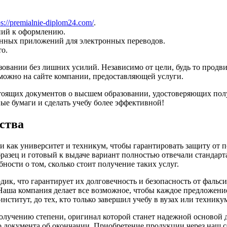
ps://premialnie-diplom24.com/
.
аний к оформлению.
енных приложений для электронных переводов.
то.
овании без лишних усилий. Независимо от цели, будь то продв
 можно на сайте компании, предоставляющей услуги.
тоящих документов о высшем образовании, удостоверяющих полу
ые бумаги и сделать учебу более эффективной!
ства
 как университет и техникум, чтобы гарантировать защиту от 
зец и готовый к выдаче вариант полностью отвечали стандартам
бности о том, сколько стоит получение таких услуг.
ик, что гарантирует их долговечность и безопасность от фаль
 Наша компания делает все возможное, чтобы каждое предложен
нститут, до тех, кто только завершил учебу в вузах или технику
получению степени, оригинал которой станет надежной основой д
о документа об окончании. Приобретение продукции через наш с