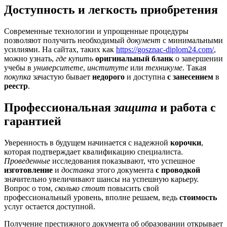
Доступность и легкость приобретения
Современные технологии и упрощенные процедуры
позволяют получить необходимый
документ
с минимальными
усилиями. На сайтах, таких как
https://gosznac-diplom24.com/
,
можно узнать,
где купить
оригинальный
бланк
о завершении
учебы в
университете
,
институте
или
техникуме
. Такая
покупка
зачастую бывает
недорого
и доступна
с занесением
в
реестр
.
Профессиональная
защита
и
работа
с
гарантией
Уверенность в будущем начинается с надежной
корочки
,
которая подтверждает квалификацию специалиста.
Проведенные
исследования показывают, что успешное
изготовление
и
доставка
этого документа
с проводкой
значительно увеличивают шансы на успешную карьеру.
Вопрос о том,
сколько стоит
повысить свой
профессиональный уровень, вполне решаем, ведь
стоимость
услуг остается доступной.
Получение престижного документа об образовании открывает