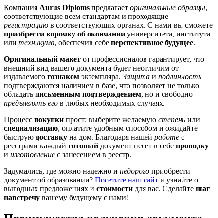
Компания
Aurus Diploms
предлагает
оригинальные образцы
,
соответствующие всем стандартам и проходящие
регистрацию
в соответствующих органах. С нами вы сможете
приобрести корочку об окончании
университета, института
или
техникума
, обеспечив себе
перспективное будущее
.
Оригинальный макет
от профессионалов гарантирует, что
внешний вид вашего документа будет неотличим от
издаваемого
гознаком
экземпляра.
Защита
и
подлинность
подтверждаются наличием в базе, что позволяет не только
обладать
письменным подтверждением
, но и свободно
предъявлять его
в любых необходимых случаях.
Процесс
покупки
прост: выберите желаемую
степень
или
специализацию
, оплатите удобным способом и ожидайте
быструю
доставку
на дом. Благодаря нашей
работе
с
реестрами каждый
готовый
документ несет в себе
проводку
и
изготовление
с занесением в реестр.
Задумались, где можно надежно и
недорого
приобрести
документ об образовании?
Посетите наш сайт
и узнайте о
выгодных предложениях и
стоимости
для вас. Сделайте
шаг
навстречу
вашему будущему с нами!
Преимущества получения документа