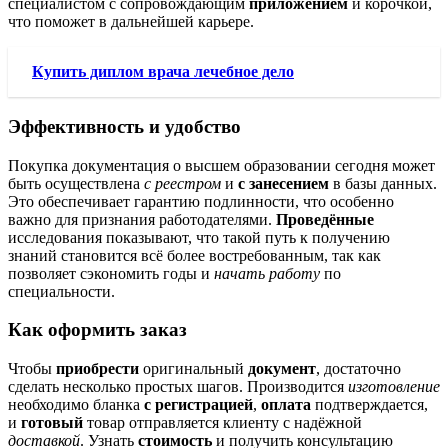
специалистом с сопровождающим
приложением
и корочкой,
что поможет в дальнейшей карьере.
Купить диплом врача лечебное дело
Эффективность и удобство
Покупка документация о высшем образовании сегодня может
быть осуществлена
с реестром
и
с занесением
в базы данных.
Это обеспечивает гарантию подлинности, что особенно
важно для признания работодателями.
Проведённые
исследования показывают, что такой путь к получению
знаний становится всё более востребованным, так как
позволяет сэкономить годы и
начать работу
по
специальности.
Как оформить заказ
Чтобы
приобрести
оригинальный
документ
, достаточно
сделать несколько простых шагов. Производится
изготовление
необходимо бланка
с регистрацией
,
оплата
подтверждается,
и
готовый
товар отправляется клиенту с надёжной
доставкой
. Узнать
стоимость
и получить консультацию