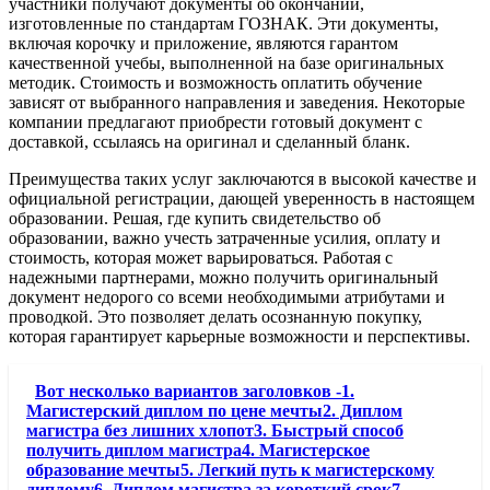
участники получают документы об окончании,
изготовленные по стандартам ГОЗНАК. Эти документы,
включая корочку и приложение, являются гарантом
качественной учебы, выполненной на базе оригинальных
методик. Стоимость и возможность оплатить обучение
зависят от выбранного направления и заведения. Некоторые
компании предлагают приобрести готовый документ с
доставкой, ссылаясь на оригинал и сделанный бланк.
Преимущества таких услуг заключаются в высокой качестве и
официальной регистрации, дающей уверенность в настоящем
образовании. Решая, где купить свидетельство об
образовании, важно учесть затраченные усилия, оплату и
стоимость, которая может варьироваться. Работая с
надежными партнерами, можно получить оригинальный
документ недорого со всеми необходимыми атрибутами и
проводкой. Это позволяет делать осознанную покупку,
которая гарантирует карьерные возможности и перспективы.
Вот несколько вариантов заголовков -1.
Магистерский диплом по цене мечты2. Диплом
магистра без лишних хлопот3. Быстрый способ
получить диплом магистра4. Магистерское
образование мечты5. Легкий путь к магистерскому
диплому6. Диплом магистра за короткий срок7.