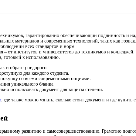
 техникумов, гарантированно обеспечивающий подлинность и на
льных материалов и современных технологий, таких как гознак
соблюдении всех стандартов и норм.
 – от институтов и университетов до техникумов и колледжей.
а, готовый к использованию.
ак и образец недорого.
оступную для каждого студента.
ь покупку со всеми современными опциями.
вания уникального бланка.
льно использовать документ для защиты степени.
m
, где также можно узнать, сколько стоит документ и где купить
лей
рерывному развитию и самосовершенствованию. Грамотно подго