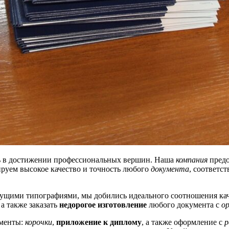
ь в достижении профессиональных вершин. Наша
компания
предо
руем высокое качество и точность любого
документа
, соответс
едущими типографиями, мы добились идеального соотношения ка
, а также заказать
недорогое изготовление
любого документа с
о
ементы:
корочки
,
приложение к диплому
, а также оформление с
р