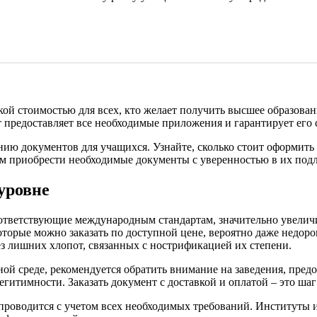
ой стоимостью для всех, кто желает получить высшее образова
т предоставляет все необходимые приложения и гарантирует его
нию документов для учащихся. Узнайте, сколько стоит оформить 
ам приобрести необходимыe документы с уверенностью в их под
уровне
оответствующие международным стандартам, значительно увели
оторые можно заказать по доступной цене, вероятно даже недоро
ез лишних хлопот, связанных с нострификацией их степени.
й среде, рекомендуется обратить внимание на заведения, пред
легитимности. Заказать документ с доставкой и оплатой – это ш
 проводится с учетом всех необходимых требований. Институты