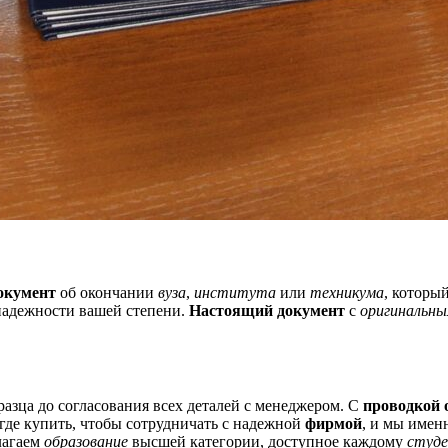
окумент
об окончании
вуза
,
института
или
техникума
, которы
 надежности вашей степени.
Настоящий документ
с
оригинальны
азца до согласования всех деталей с менеджером. С
проводкой
где купить, чтобы сотрудничать с надежной
фирмой
, и мы имен
лагаем
образование
высшей категории, доступное каждому
студ