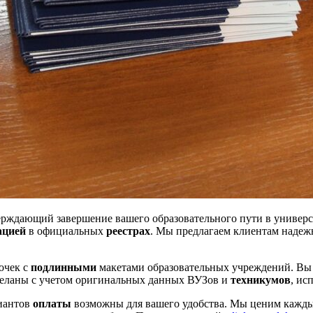
рждающий завершение вашего образовательного пути в универ
ацией
в официальных
реестрах
. Мы предлагаем клиентам надежн
очек с
подлинными
макетами образовательных учреждений. Вы м
деланы с учетом оригинальных данных ВУЗов и
техникумов
, ис
риантов
оплаты
возможны для вашего удобства. Мы ценим кажды