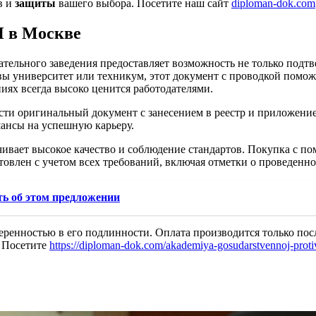
в и
защиты
вашего выбора. Посетите наш сайт
diploman-dok.com
 в Москве
ательного заведения предоставляет возможность не только подт
вы университет или техникум, этот документ с проводкой помож
ниях всегда высоко ценится работодателями.
сти оригинальный документ с занесением в реестр и приложен
шансы на успешную карьеру.
ечивает высокое качество и соблюдение стандартов. Покупка с 
товлен с учетом всех требований, включая отметки о проведенн
ь об этом предложении
веренностью в его подлинности. Оплата производится только пос
. Посетите
https://diploman-dok.com/akademiya-gosudarstvennoj-prot