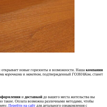
й открывает новые горизонты и возможности. Наша
компания
ми корочками
и
макетом
, подтвержденный
ГОЗНАКом
, станет
 оформления
и
доставкой
до вашего места жительства вы
но такие. Оплата возможна различными методами, чтобы
енту
.
Перейти на сайт
для детального ознакомления с