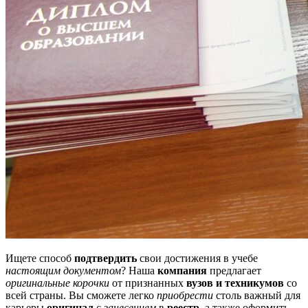
Ищете способ
подтвердить
свои достижения в учебе
настоящим документом
? Наша
компания
предлагает
оригинальные корочки
от признанных
вузов и техникумов
со
всей страны. Вы сможете легко
приобрести
столь важный для
карьеры
оригинал
с
занесением
в
реестр
, а также оформить