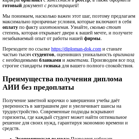
готовый
документ
с регистрацией
!
Мы понимаем, насколько важен этот шаг, поэтому предлагаем
максимально прозрачные условия, которые включают в себя
оплату
по факту
изготовления
. Узнайте,
сколько стоит
степень, которая открывает двери к вашей мечте, и получите
незабываемый опыт от работы нашей
фирмы
.
Переходите по ссылке
https://diploman-dok.com
и станьте
частью тысяч
студентов
, оценивших уникальность
оригинала
с необходимыми
бланками
и
макетами
. Производим все под
строгие стандарты
гознака
для вашего полного спокойствия.
Преимущества получения диплома
АИИ без предоплаты
Получение заветной корочки о завершении учебы даёт
уверенность в завтрашнем дне и увеличивает шансы на
трудоустройство. Современные подходы вскрывают
горизонты, где каждый студент может найти оптимальное
решение для своих нужд, гарантируя экономию времени и
средств.
Экономическая выгода:
Позволяет избежать