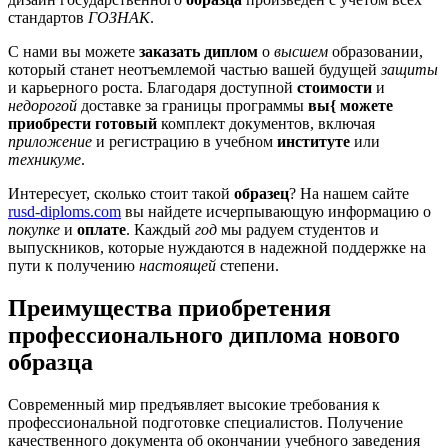
стандартов
ГОЗНАК
.
С нами вы можете
заказать диплом
о
высшем
образовании,
который станет неотъемлемой частью вашей будущей
защиты
и карьерного роста. Благодаря доступной
стоимости
и
недорогой
доставке за границы программы
вы{ можете
приобрести готовый
комплект документов, включая
приложение
и регистрацию в учебном
институте
или
техникуме
.
Интересует, сколько стоит такой
образец
? На нашем сайте
rusd-diploms.com
вы найдете исчерпывающую информацию о
покупке
и
оплате
. Каждый
год
мы радуем студентов и
выпускников, которые нуждаются в надежной поддержке на
пути к получению
настоящей
степени.
Преимущества приобретения
профессионального диплома нового
образца
Современный мир предъявляет высокие требования к
профессиональной подготовке специалистов. Получение
качественного документа об окончании учебного заведения