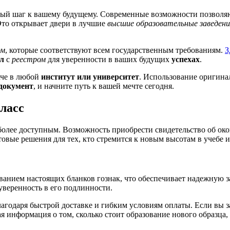
ый шаг к вашему будущему. Современные возможности позволяю
Это открывает двери в лучшие
высшие образовательные заведени
ом
, которые соответствуют всем государственным требованиям.
З
ал
с
реестром
для уверенности в ваших будущих
успехах
.
аче в любой
институт или университет
. Использование оригин
документ
, и начните путь к вашей мечте сегодня.
ласс
олее доступным. Возможность приобрести свидетельство об око
овые решения для тех, кто стремится к новым высотам в учебе и
ванием настоящих бланков гознак, что обеспечивает надежную 
уверенность в его подлинности.
годаря быстрой доставке и гибким условиям оплаты. Если вы за
информация о том, сколько стоит образование нового образца,