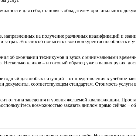
ом услуг.
зможности для себя, становясь обладателем оригинального докум
в, направленных на получение различных квалификаций и звани
и затрат. Это способ повысить свою конкурентоспособность в у
ния об окончании техникумов и вузов с минимальными временн
тво. Несколько кликов – и готовый образец уже в ваших руках, 
пригодный для любых ситуаций – от представления в учебное зав
 документы, соответствующем стандартам. Стоимость услуги вы 
исит от типа заведения и уровня желаемой квалификации. Проста
спользуйтесь возможностью заказать диплом прямо сейчас – обе
ание, теперь стало проще, чем когда-либо. Независимо от того