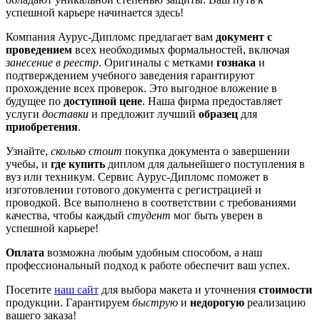
успешной карьере начинается здесь!
Компания Аурус-Дипломс предлагает вам
документ с
проведением
всех необходимых формальностей, включая
занесение в реестр
. Оригиналы с метками
гознака
и
подтверждением учебного заведения гарантируют
прохождение всех проверок. Это выгодное вложение в
будущее по
доступной цене
. Наша фирма предоставляет
услуги
доставки
и предложит лучший
образец
для
приобретения
.
Узнайте,
сколько стоит
покупка документа о завершении
учебы, и
где купить
диплом для дальнейшего поступления в
вуз или техникум. Сервис Аурус-Дипломс поможет в
изготовлении готового документа с регистрацией и
проводкой. Все выполнено в соответствии с требованиями
качества, чтобы каждый
студент
мог быть уверен в
успешной карьере!
Оплата
возможна любым удобным способом, а наш
профессиональный подход к работе обеспечит ваш успех.
Посетите
наш сайт
для выбора макета и уточнения
стоимости
продукции. Гарантируем
быструю
и
недорогую
реализацию
вашего заказа!