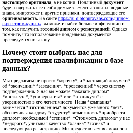
настоящего
оригинала
, а не копии. Подлинный
документ
будет содержать все необходимые элементы защиты: водяные
знаки, микротекст и другие признаки, подтверждающие его
оригинальность
. На сайте
https://ru-diplomirovans.com/диплом-
с-реестром-купить/
вы можете найти больше информации о
том, как получить
готовый
диплом
с
регистрацией
. Однако
помните, что использование поддельных документов
преследуется по закону.
Почему стоит выбрать нас для
подтверждения квалификации в базе
данных?
Мы предлагаем не просто *корочку*, а *настоящий документ*
об *окончании* *заведения*, *проведенный* через систему
подтверждения. У нас вы можете *заказать диплом*
*института*, *университета* или *техникума* с
уверенностью в его легитимности. Наша *компания*
занимается *изготовлением* документов уже много *лет*,
обеспечивая каждому *студенту* возможность *приобрести
диплом* необходимой *степени*. *Стоимость диплома* у нас
*недорого*, учитывая качество *бланка* *гознак* и
последующую регистрацию. Мы предоставляем возможность