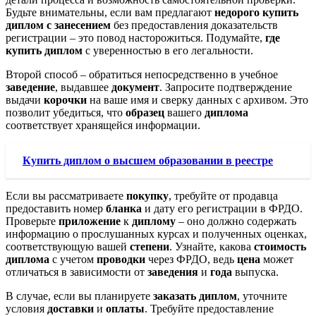
Будьте внимательны, если вам предлагают
недорого
купить
диплом с занесением
без предоставления доказательств
регистрации – это повод насторожиться. Подумайте,
где
купить диплом
с уверенностью в его легальности.
Второй способ – обратиться непосредственно в учебное
заведение
, выдавшее
документ
. Запросите подтверждение
выдачи
корочки
на ваше имя и сверку данных с архивом. Это
позволит убедиться, что
образец
вашего
диплома
соответствует хранящейся информации.
Купить диплом о высшем образовании в реестре
Если вы рассматриваете
покупку
, требуйте от продавца
предоставить номер
бланка
и дату его регистрации в ФРДО.
Проверьте
приложение
к
диплому
– оно должно содержать
информацию о прослушанных курсах и полученных оценках,
соответствующую вашей
степени
. Узнайте, какова
стоимость
диплома
с учетом
проводки
через ФРДО, ведь
цена
может
отличаться в зависимости от
заведения
и
года
выпуска.
В случае, если вы планируете
заказать диплом
, уточните
условия
доставки
и
оплаты
. Требуйте предоставление