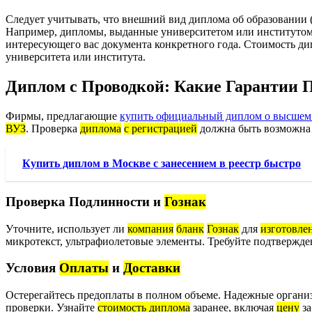
Следует учитывать, что внешний вид диплома об образовании (
Например, дипломы, выданные университетом или институтом, 
интересующего вас документа конкретного года. Стоимость дип
университета или института.
Диплом с Проводкой: Какие Гарантии 
Фирмы, предлагающие
купить официальный диплом о высшем
ВУЗ
. Проверка
диплома
с регистрацией
должна быть возможна 
Купить диплом в Москве с занесением в реестр быстро
Проверка Подлинности и
Гознак
Уточните, использует ли
компания
бланк
Гознак
для
изготовле
микротекст, ультрафиолетовые элементы. Требуйте подтвержде
Условия
Оплаты
и
Доставки
Остерегайтесь предоплаты в полном объеме. Надежные орган
проверки. Узнайте
стоимость диплома
заранее, включая
цену
з