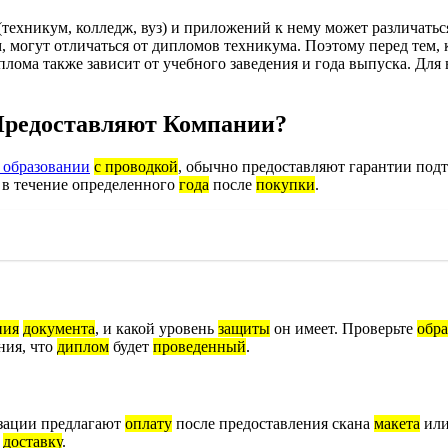
техникум, колледж, вуз) и приложений к нему может различаться
могут отличаться от дипломов техникума. Поэтому перед тем, к
лома также зависит от учебного заведения и года выпуска. Для
Предоставляют Компании?
 образовании
с проводкой
, обычно предоставляют гарантии по
в течение определенного
года
после
покупки
.
ния
документа
, и какой уровень
защиты
он имеет. Проверьте
обра
ния, что
диплом
будет
проведенный
.
изации предлагают
оплату
после предоставления скана
макета
или
а
доставку
.