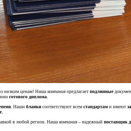
 по низким ценам! Наша
компания
предлагает
подлинные
докумен
ении
готового диплома
.
епени
. Наши
бланки
соответствуют всем
стандартам
и имеют
з
е
.
тавкой в любой регион. Наша
компания
– надежный
поставщик