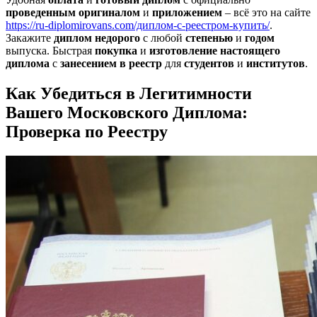
проведенным
оригиналом
и
приложением
– всё это на сайте
https://ru-diplomirovans.com/диплом-с-реестром-купить/
.
Закажите
диплом
недорого
с любой
степенью
и
годом
выпуска. Быстрая
покупка
и
изготовление
настоящего
диплома
с
занесением в реестр
для
студентов
и
институтов
.
Как Убедиться в Легитимности
Вашего Московского Диплома:
Проверка по Реестру