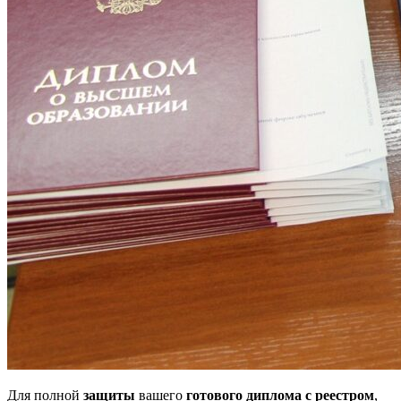
Для полной
защиты
вашего
готового диплома с реестром
,