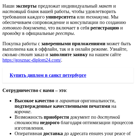
Наши
эксперты
предложат индивидуальный
макет
и
настоящий бланк
вашей работы, чтобы удовлетворить
требования каждого
университета
или
техникума
. Мы
обеспечиваем сопровождение и консультации по созданию
готового документа
, что включает в себя
регистрацию
и
проводку
в официальные
реестры
.
Покупка работы с
заверенными приложениями
может быть
выполнена как в оффлайн, так и в онлайн режиме. Узнайте,
сколько стоит
заказ и
заполните заявку
на нашем сайте
https://gosznac-diplom24.com/
.
Купить диплом в санкт петербурге
Сотрудничество с нами – это
:
Высокое качество
и
гарантия
оригинальности,
подтвержденные качественными печатями
на
корочке
.
Возможность
приобрести
документ по
доступной
стоимости
недорого
благодаря оптимизации процессов
изготовления.
Оперативная
доставка
до адресата ensures your peace of