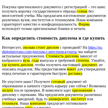
Покупка оригинального документа с регистрацией – это шанс
получить корочку государственного образца
гознак
без
многолетней учебы. Мы предлагаем изготовление документов
различных вузов, институтов и техникумов. Наша компания
гарантирует качество и конфиденциальность.
Фирма
использует только оригинальные бланки и печати.
Как определить стоимость диплома и где купить
Интересует,
сколько стоит диплом
с проводкой? На
https://ru-
diplomirovans.com/диплом-с-реестром-купить/
вы найдете
актуальные предложения.
Стоимость диплома
зависит от
выбранного
вуза
,
года
выпуска и требуемой
степени
. Узнайте,
где купить диплом
, чтобы получить настоящий
документ
, не
опасаясь подделок. Мы предоставляем
макет
для утверждения
перед печатью и гарантируем быструю
доставку
.
Не упустите шанс! Получите
готовый
документ об
образовании и начните строить карьеру уже сейчас! Возможна
оплата
после проверки. В комплекте идет
приложение
к
диплому с оценками. Мы предлагаем документы различных
учебных заведений, будь то
университет
,
институт
или
техникум
. Наша
компания
предлагает оптимальное
соотношение
цена
и качество.