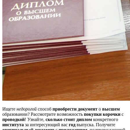
Ищете
недорогой
способ
приобрести документ
о
высшем
образовании? Рассмотрите возможность
покупки
корочки
с
проводкой
! Узнайте,
сколько стоит диплом
конкретного
института
за интересующий вас
год
выпуска. Получите
оригинальный документ
с
приложением
, подтверждающий