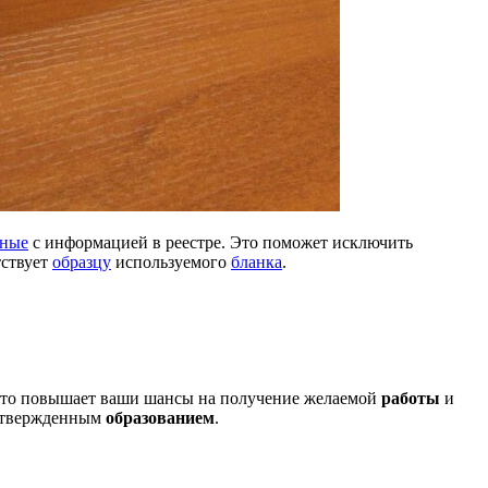
нные
с информацией в реестре. Это поможет исключить
тствует
образцу
используемого
бланка
.
что повышает ваши шансы на получение желаемой
работы
и
одтвержденным
образованием
.