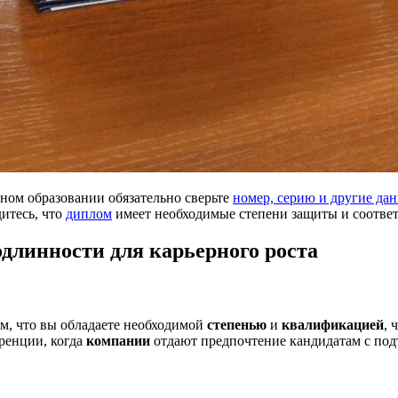
ном образовании обязательно сверьте
номер, серию и другие да
итесь, что
диплом
имеет необходимые степени защиты и соотве
длинности для карьерного роста
м, что вы обладаете необходимой
степенью
и
квалификацией
, 
уренции, когда
компании
отдают предпочтение кандидатам с п